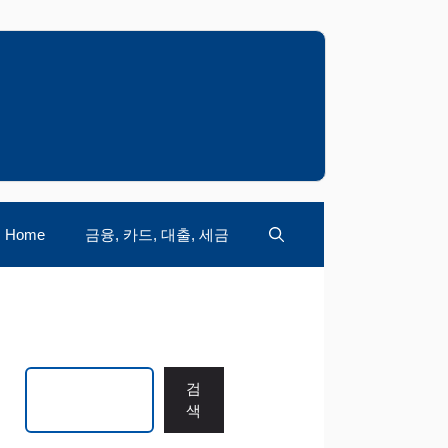
Home
금융, 카드, 대출, 세금
검색
검
색