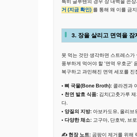
특히 글루텐의 경우 장 내벽을 손
거 (지금 확인)
를 통해 왜 이를 금
3. 장을 살리고 면역을 
못 먹는 것만 생각하면 스트레스가 
풍부하게 먹어야 할 ‘면역 우호군’
복구하고 과민해진 면역 세포를 진
•
뼈 국물(Bone Broth):
콜라겐과 아
•
천연 발효 식품:
김치(고춧가루 제
다.
•
양질의 지방:
아보카도유, 올리브유
•
다양한 채소:
고구마, 단호박, 브
✍️ 현장 노트:
곰팡이 제거를 위해 