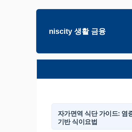
컨
텐
츠
niscity 생활 금융
로
건
너
뛰
기
자가면역 식단 가이드: 염
기반 식이요법