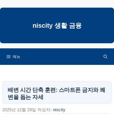
컨
텐
츠
로
niscity 생활 금융
건
너
뛰
기
메뉴
배변 시간 단축 훈련: 스마트폰 금지와 쾌
변을 돕는 자세
2025년 12월 29일
작성자:
niscity