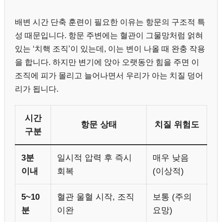
배변 시간 단축 훈련이 필요한 이유는 항문의 구조적 특
성 때문입니다. 항문 주변에는 혈관이 그물망처럼 얽혀
있는 ‘치핵 조직’이 있는데, 이는 변이 나올 때 완충 작용
을 합니다. 하지만 변기에 앉아 오랫동안 힘을 주면 이
조직에 피가 몰리고 늘어나면서 우리가 아는 치질 덩어
리가 됩니다.
시간
항문 상태
치질 위험도
구분
3분
일시적 압력 후 즉시
매우 낮음
이내
회복
(이상적)
5~10
혈관 울혈 시작, 조직
보통 (주의
분
이완
요망)