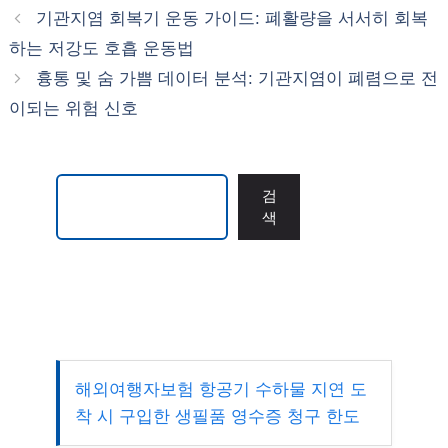
고
그
기관지염 회복기 운동 가이드: 폐활량을 서서히 회복
리
하는 저강도 호흡 운동법
흉통 및 숨 가쁨 데이터 분석: 기관지염이 폐렴으로 전
이되는 위험 신호
검색
검
색
해외여행자보험 항공기 수하물 지연 도
착 시 구입한 생필품 영수증 청구 한도