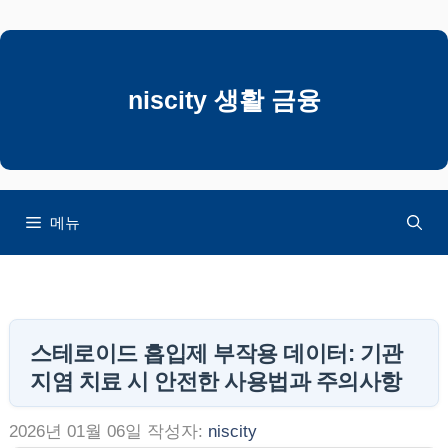
컨
텐
츠
로
niscity 생활 금융
건
너
뛰
기
메뉴
스테로이드 흡입제 부작용 데이터: 기관
지염 치료 시 안전한 사용법과 주의사항
2026년 01월 06일
작성자:
niscity