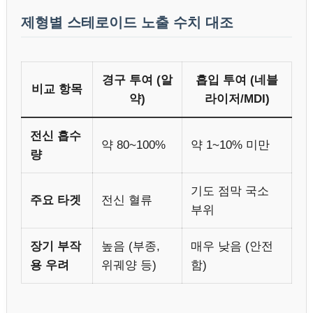
제형별 스테로이드 노출 수치 대조
경구 투여 (알
흡입 투여 (네블
비교 항목
약)
라이저/MDI)
전신 흡수
약 80~100%
약 1~10% 미만
량
기도 점막 국소
주요 타겟
전신 혈류
부위
장기 부작
높음 (부종,
매우 낮음 (안전
용 우려
위궤양 등)
함)