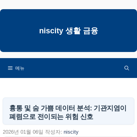
컨
텐
츠
로
niscity 생활 금융
건
너
뛰
기
메뉴
흉통 및 숨 가쁨 데이터 분석: 기관지염이
폐렴으로 전이되는 위험 신호
2026년 01월 06일
작성자:
niscity