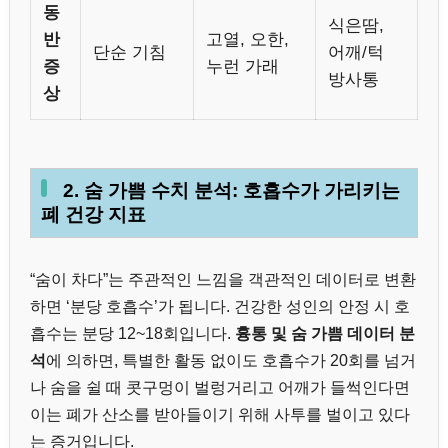
동
식은땀,
반
고열, 오한,
단순 기침
어깨/턱
증
누런 가래
방사통
상
2. 숨 가쁨 수치 분석: 호흡수가 가리키는
폐 건강 지표
“숨이 차다”는 주관적인 느낌을 객관적인 데이터로 변환
하면 ‘분당 호흡수’가 됩니다. 건강한 성인의 안정 시 호
흡수는 분당 12~18회입니다.
흉통 및 숨 가쁨 데이터 분
석
에 의하면, 특별한 활동 없이도 호흡수가 20회를 넘거
나 숨을 쉴 때 콧구멍이 벌렁거리고 어깨가 들썩인다면
이는 폐가 산소를 받아들이기 위해 사투를 벌이고 있다
는 증거입니다.