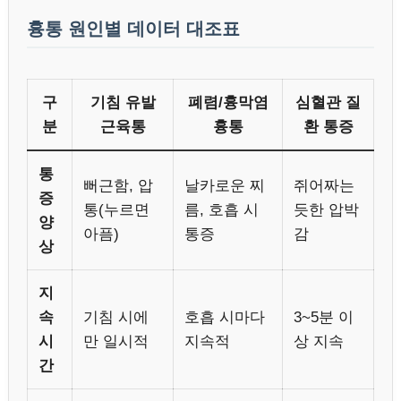
흉통 원인별 데이터 대조표
구
기침 유발
폐렴/흉막염
심혈관 질
분
근육통
흉통
환 통증
통
뻐근함, 압
날카로운 찌
쥐어짜는
증
통(누르면
름, 호흡 시
듯한 압박
양
아픔)
통증
감
상
지
속
기침 시에
호흡 시마다
3~5분 이
시
만 일시적
지속적
상 지속
간