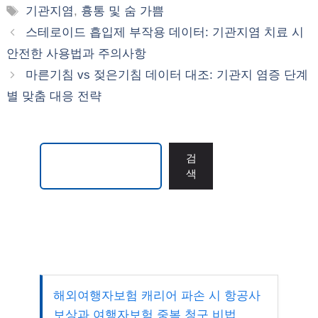
테
태
기관지염
,
흉통 및 숨 가쁨
고
그
스테로이드 흡입제 부작용 데이터: 기관지염 치료 시
리
안전한 사용법과 주의사항
마른기침 vs 젖은기침 데이터 대조: 기관지 염증 단계
별 맞춤 대응 전략
검색
검
색
해외여행자보험 캐리어 파손 시 항공사
보상과 여행자보험 중복 청구 비법