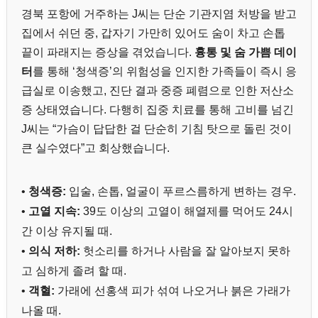
경북 포항에 거주하는 J씨는 단순 기관지염 처방을 받고
집에서 쉬던 중, 갑자기 가만히 있어도 숨이 차고 손톱
끝이 파래지는 증상을 겪었습니다.
흉통 및 숨 가쁨 데이
터
를 통해 ‘청색증’의 위험성을 인지한 가족들이 즉시 응
급실로 이송했고, 진단 결과 중증 폐렴으로 인한 저산소
증 상태였습니다. 다행히 집중 치료를 통해 고비를 넘긴
J씨는 “가슴이 답답한 걸 단순히 기침 탓으로 돌린 것이
큰 실수였다”고 회상했습니다.
•
청색증:
입술, 손톱, 얼굴이 푸르스름하게 변하는 경우.
•
고열 지속:
39도 이상의 고열이 해열제를 먹어도 24시
간 이상 유지될 때.
•
의식 저하:
헛소리를 하거나 사람을 잘 알아보지 못하
고 심하게 졸려 할 때.
•
객혈:
가래에 선홍색 피가 섞여 나오거나 붉은 가래가
나올 때.