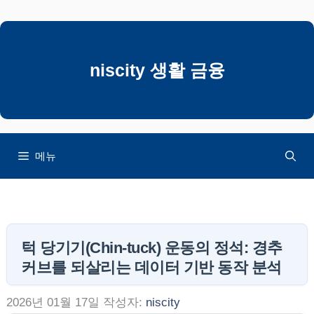
컨
텐
츠
로
niscity 생활 금융
건
너
뛰
기
메뉴
턱 당기기(Chin-tuck) 운동의 정석: 경추
커브를 되살리는 데이터 기반 동작 분석
2026년 01월 17일
작성자:
niscity