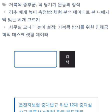
테
태
거북목 증후군
,
턱 당기기 운동의 정석
고
그
경추 베개 높이 측정법: 체형 분석 데이터로 본 나에게
리
딱 맞는 베개 고르기
사무실 모니터 높이 설정: 거북목 방지를 위한 인체공
학적 데스크 셋팅 데이터
검색
검
색
운전자보험 중대법규 위반 12대 중과실
사고 변호사 선임비 한도 팩트체크