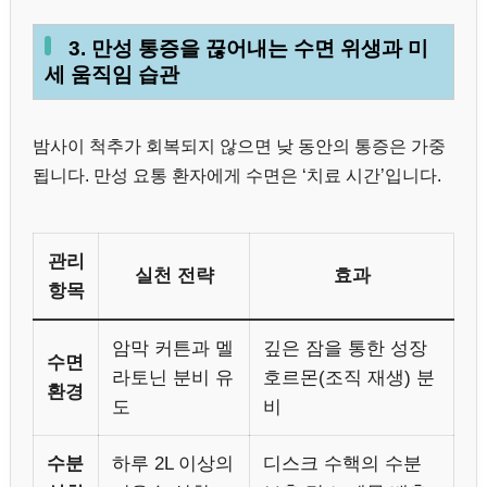
3. 만성 통증을 끊어내는 수면 위생과 미
세 움직임 습관
밤사이 척추가 회복되지 않으면 낮 동안의 통증은 가중
됩니다. 만성 요통 환자에게 수면은 ‘치료 시간’입니다.
관리
실천 전략
효과
항목
암막 커튼과 멜
깊은 잠을 통한 성장
수면
라토닌 분비 유
호르몬(조직 재생) 분
환경
도
비
수분
하루 2L 이상의
디스크 수핵의 수분