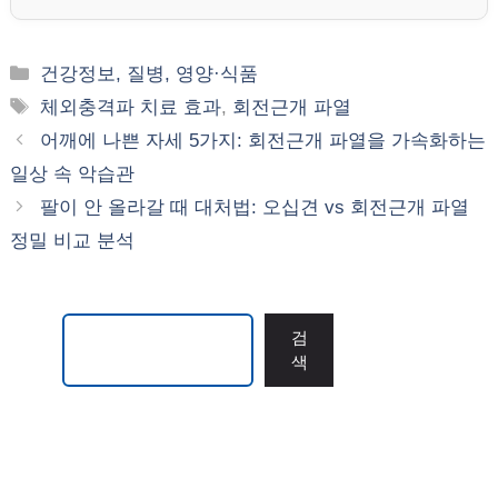
카
건강정보, 질병, 영양·식품
테
태
체외충격파 치료 효과
,
회전근개 파열
고
그
어깨에 나쁜 자세 5가지: 회전근개 파열을 가속화하는
리
일상 속 악습관
팔이 안 올라갈 때 대처법: 오십견 vs 회전근개 파열
정밀 비교 분석
검색
검
색