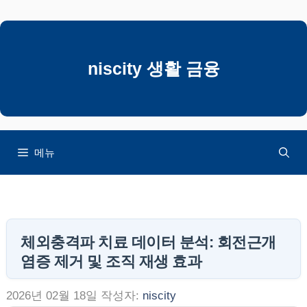
컨
텐
츠
로
niscity 생활 금융
건
너
뛰
기
메뉴
체외충격파 치료 데이터 분석: 회전근개
염증 제거 및 조직 재생 효과
2026년 02월 18일
작성자:
niscity