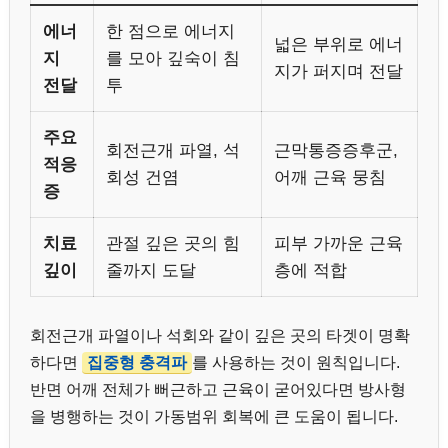
에너
한 점으로 에너지
넓은 부위로 에너
지
를 모아 깊숙이 침
지가 퍼지며 전달
전달
투
주요
회전근개 파열, 석
근막통증증후군,
적응
회성 건염
어깨 근육 뭉침
증
치료
관절 깊은 곳의 힘
피부 가까운 근육
깊이
줄까지 도달
층에 적합
회전근개 파열이나 석회와 같이 깊은 곳의 타겟이 명확
하다면
집중형 충격파
를 사용하는 것이 원칙입니다.
반면 어깨 전체가 뻐근하고 근육이 굳어있다면 방사형
을 병행하는 것이 가동범위 회복에 큰 도움이 됩니다.