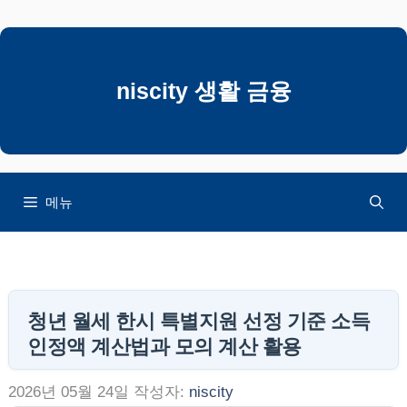
컨
텐
츠
로
niscity 생활 금융
건
너
뛰
기
메뉴
청년 월세 한시 특별지원 선정 기준 소득
인정액 계산법과 모의 계산 활용
2026년 05월 24일
작성자:
niscity