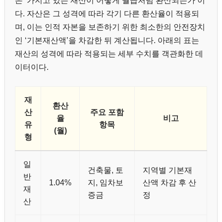
은 ‘가지고 있는 재산이 어떻게 월급처럼 환산되는가’이
다. 자산은 그 성격에 따라 각기 다른 환산율이 적용되
며, 이는 인적 자본을 보존하기 위한 최소한의 안전장치
인 ‘기본재산액’을 차감한 뒤 계산됩니다. 아래의 표는
재산의 성격에 따라 적용되는 세부 수치를 객관화한 데
이터이다.
재
환산
산
주요 포함
율
비고
유
항목
(월)
형
일
건축물, 토
지역별 기본재
반
1.04%
지, 임차보
산액 차감 후 산
재
증금
정
산