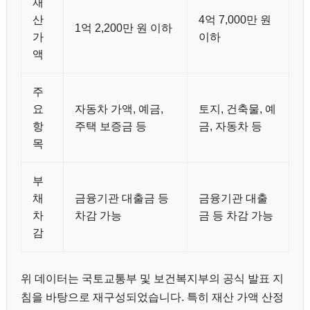
재
산
4억 7,000만 원
1억 2,200만 원 이하
가
이하
액
주
요
자동차 가액, 예금,
토지, 건축물, 예
항
주택 보증금 등
금, 자동차 등
목
부
채
금융기관 대출금 등
금융기관 대출
차
차감 가능
금 등 차감 가능
감
위 데이터는 국토교통부 및 보건복지부의 공식 발표 지
침을 바탕으로 재구성되었습니다. 특히 재산 가액 산정