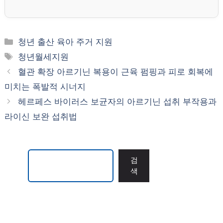
카
청년 출산 육아 주거 지원
테
태
청년월세지원
고
그
혈관 확장 아르기닌 복용이 근육 펌핑과 피로 회복에
리
미치는 폭발적 시너지
헤르페스 바이러스 보균자의 아르기닌 섭취 부작용과
라이신 보완 섭취법
검색
검
색