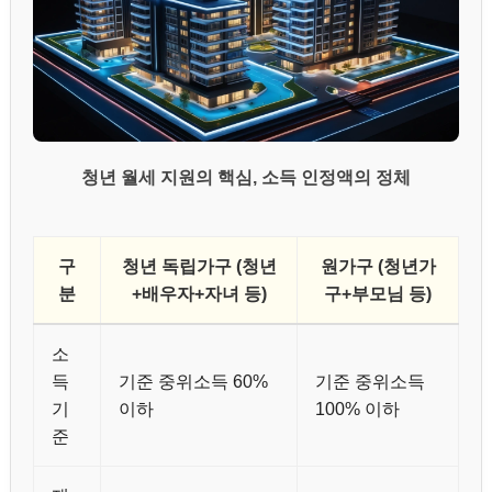
청년 월세 지원의 핵심, 소득 인정액의 정체
구
청년 독립가구 (청년
원가구 (청년가
분
+배우자+자녀 등)
구+부모님 등)
소
득
기준 중위소득 60%
기준 중위소득
기
이하
100% 이하
준