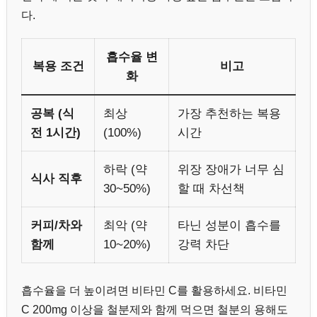
다.
흡수율 변
복용 조건
비고
화
공복 (식
최상
가장 추천하는 복용
전 1시간)
(100%)
시간
하락 (약
위장 장애가 너무 심
식사 직후
30~50%)
할 때 차선책
커피/차와
최악 (약
타닌 성분이 흡수를
함께
10~20%)
강력 차단
흡수율을 더 높이려면 비타민 C를 활용하세요. 비타민
C 200mg 이상을 철분제와 함께 먹으면 철분의 용해도