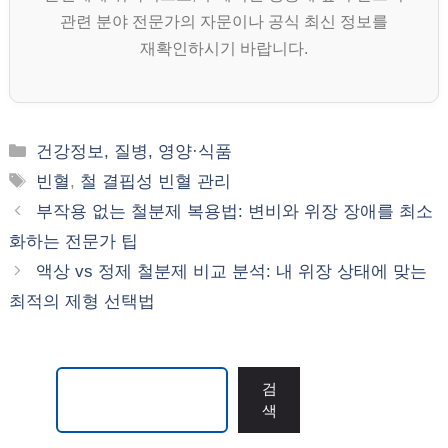
관련 분야 전문가의 자문이나 공식 최신 정보를
재확인하시기 바랍니다.
카
건강정보, 질병, 영양·식품
테
태
빈혈
,
철 결핍성 빈혈 관리
고
그
부작용 없는 철분제 복용법: 변비와 위장 장애를 최소
리
화하는 전문가 팁
액상 vs 정제 철분제 비교 분석: 내 위장 상태에 맞는
최적의 제형 선택법
검색
검
색