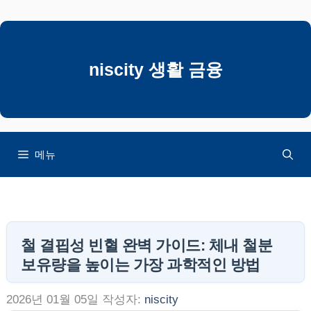
컨
텐
츠
로
niscity 생활 금융
건
너
뛰
기
메뉴
철 결핍성 빈혈 완벽 가이드: 체내 철분
보유량을 높이는 가장 과학적인 방법
2026년 01월 05일
작성자:
niscity