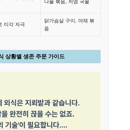
나물 볶음, 저염 국물
닭가슴살 구이, 야채 볶
로 미각 자극
음
외식 상황별 생존 주문 가이드