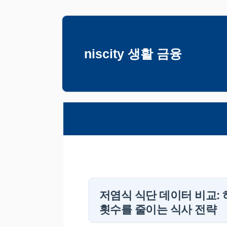
컨
텐
츠
niscity 생활 금융
로
건
너
뛰
기
저염식 식단 데이터 비교: 
횟수를 줄이는 식사 전략