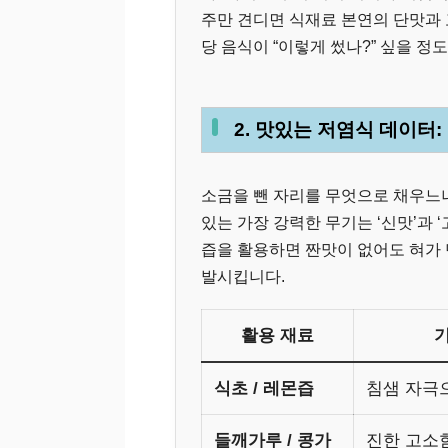
주만 견디면 식재료 본연의 단맛과 
당 음식이 “이렇게 썼나?” 싶을 정
2. 맛있는 저염식 데이터:
소금을 뺀 자리를 무엇으로 채우느
있는 가장 강력한 무기는 ‘신맛’과 ‘
즙을 활용하면 짠맛이 없어도 혀가
발시킵니다.
활용 재료
식초 / 레몬즙
침샘 자극
들깨가루 / 콩가
진한 고소