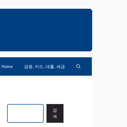
Home
금융, 카드, 대출, 세금
검색
검
색