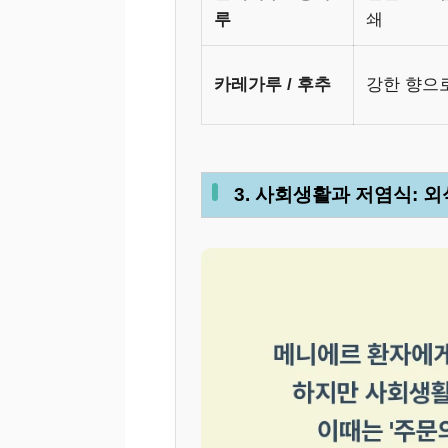
루
쇄
카레가루 / 후추
강한 향으
3. 사회생활과 저염식: 