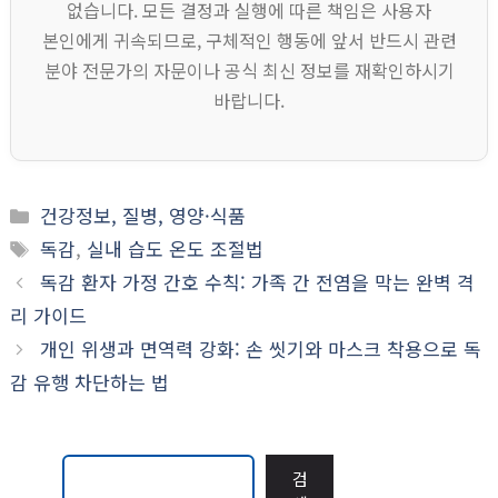
없습니다. 모든 결정과 실행에 따른 책임은 사용자
본인에게 귀속되므로, 구체적인 행동에 앞서 반드시 관련
분야 전문가의 자문이나 공식 최신 정보를 재확인하시기
바랍니다.
카
건강정보, 질병, 영양·식품
테
태
독감
,
실내 습도 온도 조절법
고
그
독감 환자 가정 간호 수칙: 가족 간 전염을 막는 완벽 격
리
리 가이드
개인 위생과 면역력 강화: 손 씻기와 마스크 착용으로 독
감 유행 차단하는 법
검
검