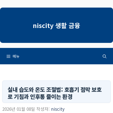
컨
텐
츠
로
niscity 생활 금융
건
너
뛰
기
메뉴
실내 습도와 온도 조절법: 호흡기 점막 보호
로 기침과 인후통 줄이는 환경
2026년 01월 08일
작성자:
niscity