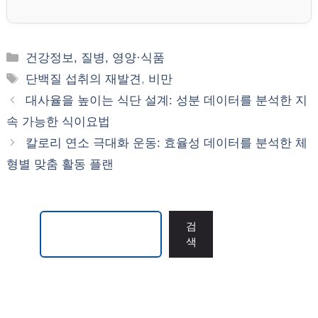
카
건강정보, 질병, 영양·식품
테
태
단백질 섭취의 재발견
,
비만
고
그
대사율을 높이는 식단 설계: 성분 데이터를 분석한 지
리
속 가능한 식이요법
칼로리 연소 극대화 운동: 효율성 데이터를 분석한 체
형별 맞춤 활동 플랜
검색
검
색