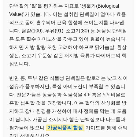
단백질의 ‘질’을 평가하는 지표로 ‘생물가(Biological
Value)’가 있습니다. 이는 섭취한 단백질이 얼마나 효율
적으로 몸에 흡수되어 근육 합성에 쓰이는지를 나타냅
니다. 달걀(100), 우유(91), 소고기(80) 등 동물성 단백질
은 모든 필수 아미노산을 갖추고 있어 효율이 높습니다.
하지만 지방 함량 또한 고려해야 하므로 닭가슴살, 흰살
생선, 소고기 우둔살 같은 저지방 육류가 다이어트의 핵
심입니다.
반면 콩, 두부 같은 식물성 단백질은 칼로리는 낮고 식이
섬유가 풍부하지만, 특정 아미노산이 부족할 수 있습니
다. 전문가들은 동물성과 식물성을 4:6 혹은 5:5 비율로
혼합 섭취할 것을 권장합니다. 이는 혈액의 산성화를 방
지하고 장내 환경을 개선하여 대사 정체를 막는 데 도움
이 됩니다. 가공된 소시지나 햄은 단백질보다 나트륨과
첨가물이 많으니
가공식품의 함정
가이드를 통해 주의
깊게 선별하십시오.