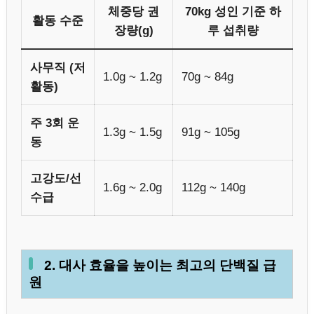
체중당 권
70kg 성인 기준 하
활동 수준
장량(g)
루 섭취량
사무직 (저
1.0g ~ 1.2g
70g ~ 84g
활동)
주 3회 운
1.3g ~ 1.5g
91g ~ 105g
동
고강도/선
1.6g ~ 2.0g
112g ~ 140g
수급
2. 대사 효율을 높이는 최고의 단백질 급
원