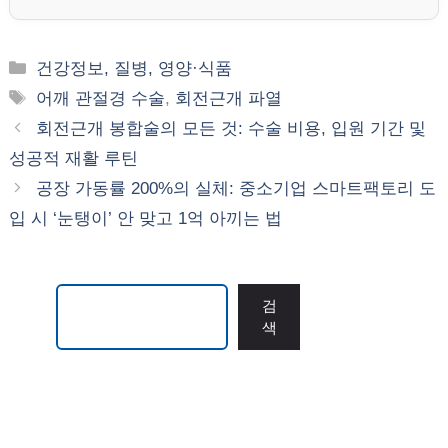
카
건강정보, 질병, 영양·식품
테
태
어깨 관절경 수술
,
회전근개 파열
고
그
회전근개 봉합술의 모든 것: 수술 비용, 입원 기간 및
리
성공적 재활 루틴
공장 가동률 200%의 실체: 중소기업 스마트팩토리 도
입 시 ‘눈탱이’ 안 맞고 1억 아끼는 법
검색
검
색