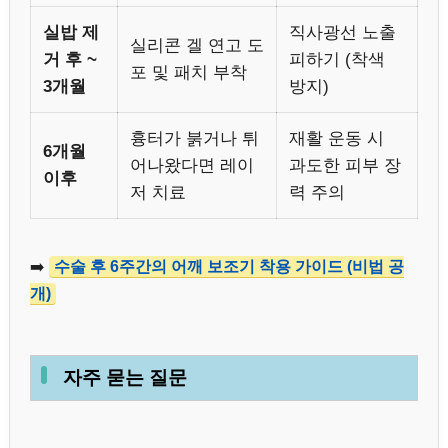
실밥 제
직사광선 노출
실리콘 겔 연고 도
거 후 ~
피하기 (착색
포 및 패치 부착
3개월
방지)
흉터가 붉거나 튀
재활 운동 시
6개월
어나왔다면 레이
과도한 피부 장
이후
저 치료
력 주의
➡️
수술 후 6주간의 어깨 보조기 착용 가이드 (비법 공
개)
자주 묻는 질문