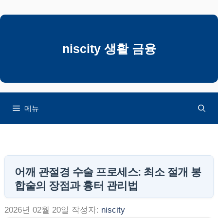
컨
텐
츠
로
niscity 생활 금융
건
너
뛰
기
메뉴
어깨 관절경 수술 프로세스: 최소 절개 봉
합술의 장점과 흉터 관리법
2026년 02월 20일
작성자:
niscity