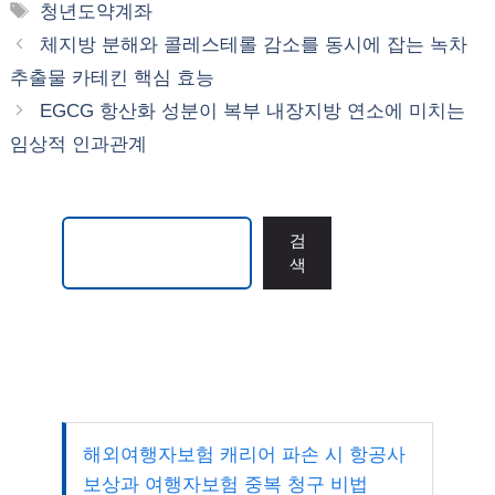
테
태
청년도약계좌
고
그
체지방 분해와 콜레스테롤 감소를 동시에 잡는 녹차
리
추출물 카테킨 핵심 효능
EGCG 항산화 성분이 복부 내장지방 연소에 미치는
임상적 인과관계
검색
검
색
해외여행자보험 캐리어 파손 시 항공사
보상과 여행자보험 중복 청구 비법