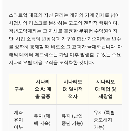
스타트업 대표의 자산 관리는 개인의 가계 경제를 넘어
사업체의 리스크를 분산하는 고도의 전략적 행위이다.
청년도약계좌는 그 자체로 훌륭한 무위험 수익원이지
만, 사업 소득의 변동성과 가구원 합산 기준이라는 변수
를 정확히 통제할 때 비로소 그 효과가 극대화됩니다. 아
래의 데이터 매트릭스는 가입 이후 발생할 수 있는 주요
시나리오별 대응 로직을 도식화한 것이다.
시나리
시나리오
시나리오
구분
오 A: 매
B: 일시적
C: 폐업 및
출 급증
적자
재창업
계좌
유지 (특별
유지 (혜
유지 (납입
유지
중도해지
택 지속)
중단 가능)
여부
가능)