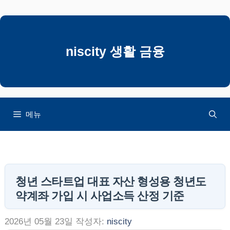
컨
텐
츠
로
niscity 생활 금융
건
너
뛰
기
메뉴
청년 스타트업 대표 자산 형성용 청년도
약계좌 가입 시 사업소득 산정 기준
2026년 05월 23일
작성자:
niscity