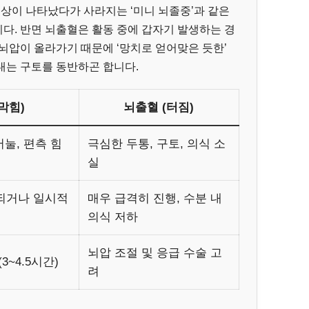
이상이 나타났다가 사라지는 ‘미니 뇌졸중’과 같은
다. 반면 뇌출혈은 활동 중에 갑자기 발생하는 경
뇌압이 올라가기 때문에 ‘망치로 얻어맞은 듯한’
내는 구토를 동반하곤 합니다.
막힘)
뇌출혈 (터짐)
어눌, 편측 힘
극심한 두통, 구토, 의식 소
실
되거나 일시적
매우 급격히 진행, 수분 내
의식 저하
뇌압 조절 및 응급 수술 고
3~4.5시간)
려