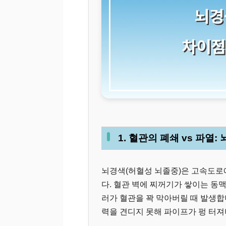
1. 혈관의 폐쇄 vs 파열:
뇌경색(허혈성 뇌졸중)은 고속도로에
다. 혈관 벽에 찌꺼기가 쌓이는 동
러가 혈관을 꽉 막아버릴 때 발생합
력을 견디지 못해 파이프가 펑 터