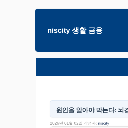
컨
텐
츠
niscity 생활 금융
로
건
너
뛰
기
원인을 알아야 막는다: 뇌경
2026년 01월 02일
작성자:
niscity