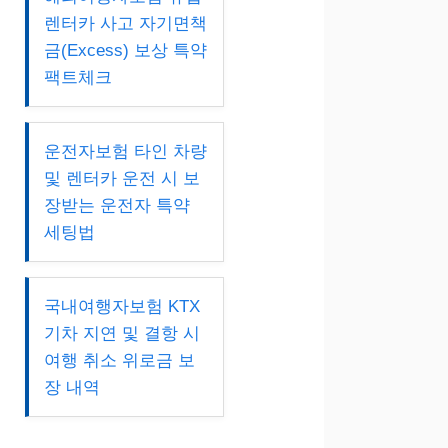
렌터카 사고 자기면책
금(Excess) 보상 특약
팩트체크
운전자보험 타인 차량
및 렌터카 운전 시 보
장받는 운전자 특약
세팅법
국내여행자보험 KTX
기차 지연 및 결항 시
여행 취소 위로금 보
장 내역