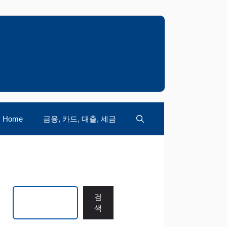
Home
금융, 카드, 대출, 세금
검색
검
색