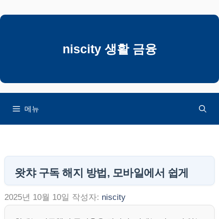
컨
텐
츠
로
niscity 생활 금융
건
너
뛰
기
메뉴
왓챠 구독 해지 방법, 모바일에서 쉽게
2025년 10월 10일
작성자:
niscity