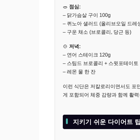
🥗
점심:
– 닭가슴살 구이 100g
– 퀴노아 샐러드 (올리브오일 드레싱
– 구운 채소 (브로콜리, 당근 등)
🍲
저녁:
– 연어 스테이크 120g
– 스팀드 브로콜리 + 스윗포테이토
– 레몬 물 한 잔
이런 식단은 저칼로리이면서도 포만
게 포함되어 체중 감량과 함께 활력을
지키기 쉬운 다이어트 