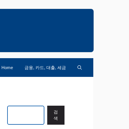
Home
금융, 카드, 대출, 세금
검색
검
색