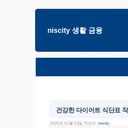
컨
텐
츠
niscity 생활 금융
로
건
너
뛰
기
건강한 다이어트 식단표 
2025년 01월 13일
작성자:
niscity