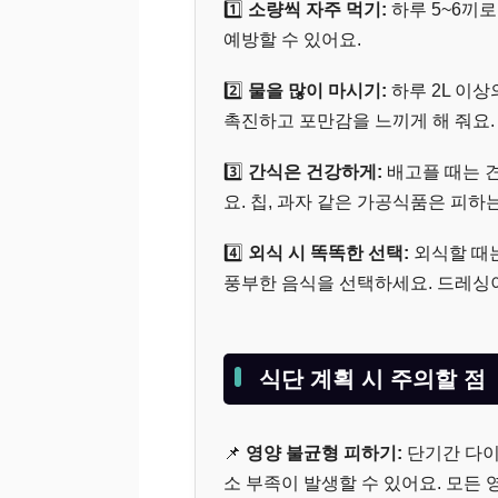
1️⃣
소량씩 자주 먹기:
하루 5~6끼
예방할 수 있어요.
2️⃣
물을 많이 마시기:
하루 2L 이상
촉진하고 포만감을 느끼게 해 줘요.
3️⃣
간식은 건강하게:
배고플 때는 견
요. 칩, 과자 같은 가공식품은 피하
4️⃣
외식 시 똑똑한 선택:
외식할 때는
풍부한 음식을 선택하세요. 드레싱
식단 계획 시 주의할 점
📌
영양 불균형 피하기:
단기간 다이
소 부족이 발생할 수 있어요. 모든