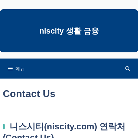
컨
텐
츠
로
niscity 생활 금융
건
너
뛰
기
메뉴
Contact Us
니스시티(niscity.com) 연락처
(Contact Us)