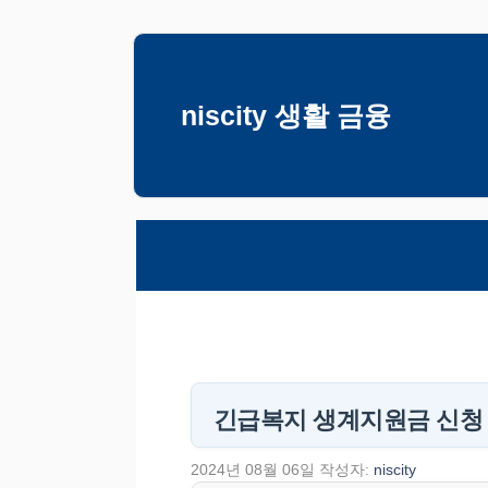
컨
텐
츠
niscity 생활 금융
로
건
너
뛰
기
긴급복지 생계지원금 신청 
2024년 08월 06일
작성자:
niscity