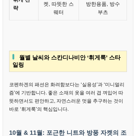
켓, 따뜻한 스
방한용품, 방수
략
웨터
부츠
월별 날씨와 스칸디나비안 ‘휘게룩’ 스타
일링
코펜하겐의 패션은 화려함보다는 ‘실용성’과 ‘미니멀리
즘’에 기반합니다. 좋은 소재의 옷을 여러 겹 껴입어 따
뜻하면서도 편안하고, 자연스러운 멋을 추구하는 것이
바로 ‘휘게룩’의 핵심입니다.
10월 & 11월: 포근한 니트와 방풍 자켓의 조