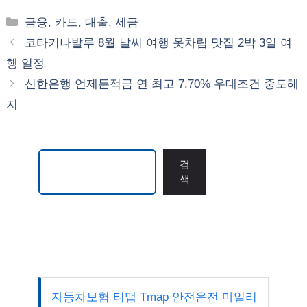
카
금융, 카드, 대출, 세금
테
코타키나발루 8월 날씨 여행 옷차림 맛집 2박 3일 여
고
행 일정
리
신한은행 언제든적금 연 최고 7.70% 우대조건 중도해
지
검색
검
색
자동차보험 티맵 Tmap 안전운전 마일리