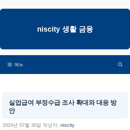
컨
텐
츠
로
niscity 생활 금융
건
너
뛰
기
메뉴
실업급여 부정수급 조사 확대와 대응 방
안
2024년 07월 30일
작성자:
niscity