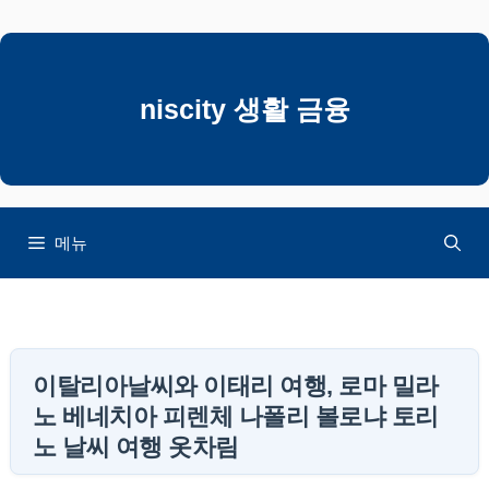
컨
텐
츠
로
niscity 생활 금융
건
너
뛰
기
메뉴
이탈리아날씨와 이태리 여행, 로마 밀라
노 베네치아 피렌체 나폴리 볼로냐 토리
노 날씨 여행 옷차림