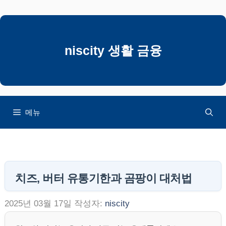
컨
텐
츠
로
niscity 생활 금융
건
너
뛰
기
메뉴
치즈, 버터 유통기한과 곰팡이 대처법
2025년 03월 17일
작성자:
niscity