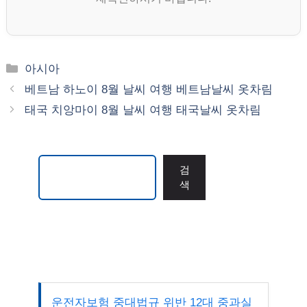
카
아시아
테
베트남 하노이 8월 날씨 여행 베트남날씨 옷차림
고
태국 치앙마이 8월 날씨 여행 태국날씨 옷차림
리
검색
검
색
운전자보험 중대법규 위반 12대 중과실