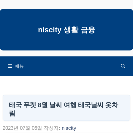
컨
텐
츠
로
niscity 생활 금융
건
너
뛰
기
메뉴
태국 푸켓 8월 날씨 여행 태국날씨 옷차
림
2023년 07월 06일
작성자:
niscity