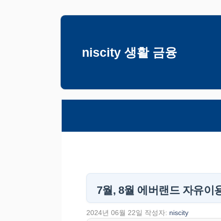
컨
텐
츠
niscity 생활 금융
로
건
너
뛰
기
7월, 8월 에버랜드 자유이
2024년 06월 22일
작성자:
niscity