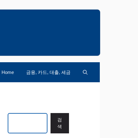
Home
금융, 카드, 대출, 세금
검색
검
색