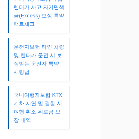
렌터카 사고 자기면책
금(Excess) 보상 특약
팩트체크
운전자보험 타인 차량
및 렌터카 운전 시 보
장받는 운전자 특약
세팅법
국내여행자보험 KTX
기차 지연 및 결항 시
여행 취소 위로금 보
장 내역