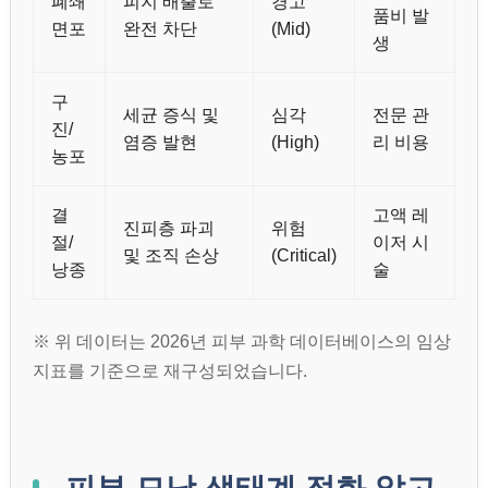
폐쇄
피지 배출로
경고
품비 발
면포
완전 차단
(Mid)
생
구
세균 증식 및
심각
전문 관
진/
염증 발현
(High)
리 비용
농포
결
고액 레
진피층 파괴
위험
절/
이저 시
및 조직 손상
(Critical)
낭종
술
※ 위 데이터는 2026년 피부 과학 데이터베이스의 임상
지표를 기준으로 재구성되었습니다.