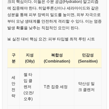
크의 핵심이다. 이들은 수분 공급(Hydration) 알고리즘
에 집중해야 한다. 히알루론산이나 세라마이드와 같은
성분을 통해 피부 장벽의 밀도를 높이면, 외부 자극으로
부터 모낭 생태계를 안전하게 격리할 수 있다. 이는 염증
발생 확률을 낮추는 직접적인 요인이 된다.
📊 실전 대비 핵심 요건: 피부 타입별 최적 루틴 시트
구
지성
복합성
민감성
분
(Oily)
(Combination)
(Sensitive)
젤 타
세
입 클
안
약산성 밀
렌저
T존 집중 세정
전
크 클렌저
(오전/
략
오후)