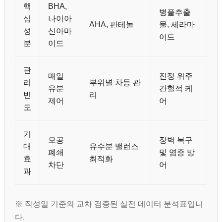
핵
BHA,
병풀추출
심
나이아
AHA, 판테놀
물, 세라마
성
신아마
이드
분
이드
관
매일
진정 위주
리
부위별 차등 관
유분
간헐적 케
빈
리
제어
어
도
기
모공
장벽 복구
대
유수분 밸런스
폐쇄
및 염증 방
효
최적화
차단
어
과
※ 작성일 기준의 교차 검증된 실전 데이터 분석표입니
다.