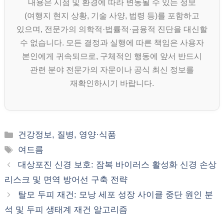
내용은 시점 및 환경에 따라 변동될 수 있는 정보
(여행지 현지 상황, 기술 사양, 법령 등)를 포함하고
있으며, 전문가의 의학적·법률적·금융적 진단을 대신할
수 없습니다. 모든 결정과 실행에 따른 책임은 사용자
본인에게 귀속되므로, 구체적인 행동에 앞서 반드시
관련 분야 전문가의 자문이나 공식 최신 정보를
재확인하시기 바랍니다.
카
건강정보, 질병, 영양·식품
테
태
여드름
고
그
대상포진 신경 보호: 잠복 바이러스 활성화 신경 손상
리
리스크 및 면역 방어선 구축 전략
탈모 두피 재건: 모낭 세포 성장 사이클 중단 원인 분
석 및 두피 생태계 재건 알고리즘