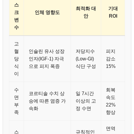
스
최적화 대
기대
크
인체 영향도
안
ROI
변
수
고
혈
인슐린 유사 성장
저당지수
피지
당
인자(IGF-1) 자극
(Low-GI)
감소
식
으로 피지 폭증
식단 구성
15%
이
수
회복
코르티솔 수치 상
일 7시간
면
속도
승에 따른 염증 가
이상의 고
부
22%
속화
정 수면
족
향상
면역
스
규칙적인