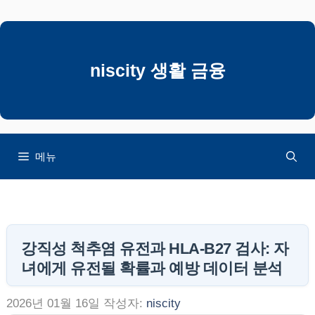
컨
텐
츠
로
niscity 생활 금융
건
너
뛰
기
메뉴
강직성 척추염 유전과 HLA-B27 검사: 자
녀에게 유전될 확률과 예방 데이터 분석
2026년 01월 16일
작성자:
niscity