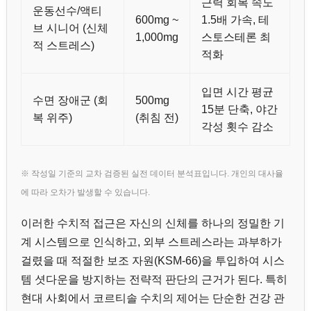
근력 회복 속도
운동선수/액티
600mg ~
1.5배 가속, 테
브 시니어 (신체
1,000mg
스토스테론 최
적 스트레스)
적화
입면 시간 평균
수면 장애군 (회
500mg
15분 단축, 야간
복 위주)
(취침 전)
각성 횟수 감소
※ 작성일 기준의 교차 검증된 실전 데이터 분석표입니다. 개인의 대사율
에 따라 오차가 발생할 수 있습니다.
이러한 수치적 접근은 자신의 신체를 하나의 정밀한 기
계 시스템으로 인식하고, 외부 스트레스라는 과부하가
걸렸을 때 적절한 보조 자원(KSM-66)을 투입하여 시스
템 셧다운을 방지하는 전략적 판단의 근거가 된다. 특히
현대 사회에서 코르티솔 수치의 제어는 단순한 건강 관