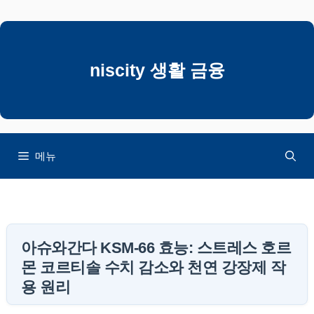
컨
텐
츠
로
niscity 생활 금융
건
너
뛰
기
메뉴
아슈와간다 KSM-66 효능: 스트레스 호르
몬 코르티솔 수치 감소와 천연 강장제 작
용 원리