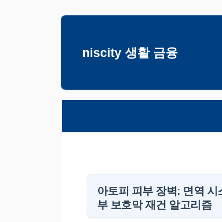
컨
텐
츠
niscity 생활 금융
로
건
너
뛰
기
아토피 피부 장벽: 면역 시
부 보호막 재건 알고리즘