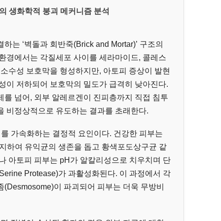
의 생화학적 붕괴 메커니즘 분석
‘벽돌과 회반죽(Brick and Mortar)’ 구조의
 환경에서는 각질세포 사이를 세라마이드, 콜레스
 소수성 보호막을 형성하지만, 아토피 증상이 발현
활성이 저하되어 보호막의 밀도가 급격히 낮아진다.
제를 넘어, 외부 알레르겐이 진피층까지 직접 침투
응을 비정상적으로 유도하는 결과를 초래한다.
괴를 가속화하는 결정적 요인이다. 건강한 피부는
을 유지하여 유익균의 생존을 돕고 황색포도상구균 같
나 아토피 피부는 pH가 알칼리성으로 치우치며 단
ine Protease)가 과활성화된다. 이 과정에서 각
Desmosome)이 파괴되어 피부는 더욱 무방비