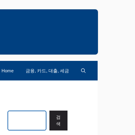
Home
금융, 카드, 대출, 세금
검색
검
색