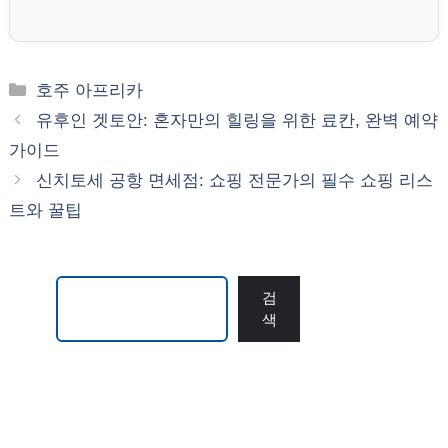
카
호주 아프리카
테
유후인 겟토안: 혼자만의 힐링을 위한 료칸, 완벽 예약
고
가이드
리
신치토세 공항 면세점: 쇼핑 전문가의 필수 쇼핑 리스
트와 꿀팁
검색
검
색