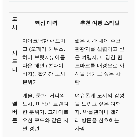
도
핵심 매력
추천 여행 스타일
시
아이코닉한 랜드마
짧은 시간 내에 주요
크 (오페라 하우스,
관광지를 섭렵하고 싶
시
하버 브릿지), 아름
은 여행자, 다양한 랜
드
다운 해변 (본다이
드마크를 배경으로 사
니
비치), 활기찬 도시
진을 남기고 싶은 사
분위기
람
예술, 문화, 커피의
여유롭게 도시의 감성
멜
도시, 미식과 트렌디
을 느끼고 싶은 여행
버
한 분위기, 그레이트
자, 박물관이나 갤러
른
오션 로드와 같은 자
리 방문을 선호하는
연 경관
사람