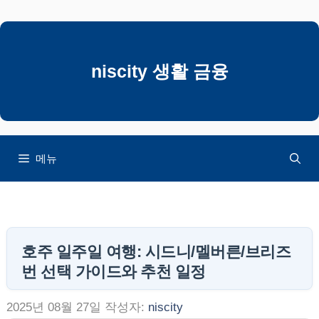
컨
텐
츠
로
niscity 생활 금융
건
너
뛰
기
메뉴
호주 일주일 여행: 시드니/멜버른/브리즈
번 선택 가이드와 추천 일정
2025년 08월 27일
작성자:
niscity