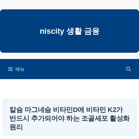
컨
텐
츠
로
niscity 생활 금융
건
너
뛰
기
메뉴
칼슘 마그네슘 비타민D에 비타민 K2가
반드시 추가되어야 하는 조골세포 활성화
원리