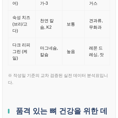
어)
가-3
거스
숙성 치즈
천연 칼
견과류,
(브리/고
보통
슘, K2
무화과
다)
다크 리피
마그네슘,
레몬 드
그린 (케
높음
칼슘
레싱, 잣
일)
※ 작성일 기준의 교차 검증된 실전 데이터 분석표입니
다.
품격 있는 뼈 건강을 위한 데