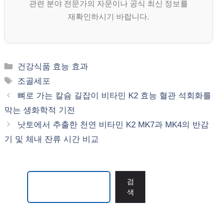
관련 분야 전문가의 자문이나 공식 최신 정보를
재확인하시기 바랍니다.
카
건강식품 효능 효과
테
태
조골세포
고
그
뼈로 가는 칼슘 길잡이 비타민 K2 효능 혈관 석회화를
리
막는 생화학적 기전
낫토에서 추출한 천연 비타민 K2 MK7과 MK4의 반감
기 및 체내 잔류 시간 비교
검색
검
색