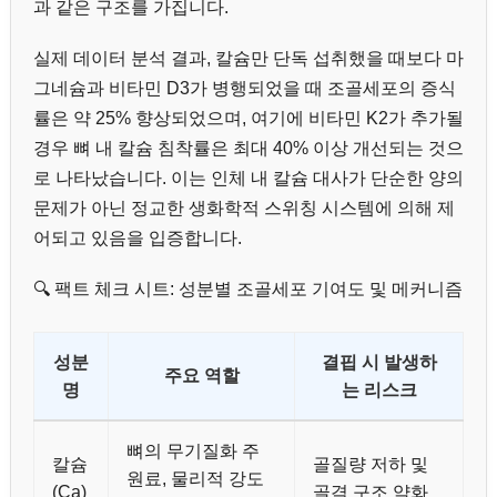
과 같은 구조를 가집니다.
실제 데이터 분석 결과, 칼슘만 단독 섭취했을 때보다 마
그네슘과 비타민 D3가 병행되었을 때 조골세포의 증식
률은 약 25% 향상되었으며, 여기에 비타민 K2가 추가될
경우 뼈 내 칼슘 침착률은 최대 40% 이상 개선되는 것으
로 나타났습니다. 이는 인체 내 칼슘 대사가 단순한 양의
문제가 아닌 정교한 생화학적 스위칭 시스템에 의해 제
어되고 있음을 입증합니다.
🔍 팩트 체크 시트: 성분별 조골세포 기여도 및 메커니즘
성분
결핍 시 발생하
주요 역할
명
는 리스크
뼈의 무기질화 주
칼슘
골질량 저하 및
원료, 물리적 강도
(Ca)
골격 구조 약화