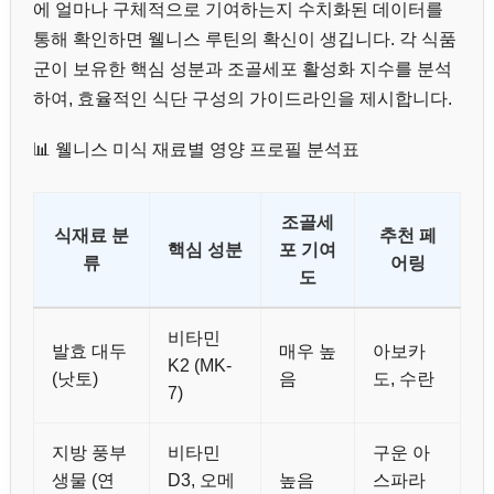
에 얼마나 구체적으로 기여하는지 수치화된 데이터를
통해 확인하면 웰니스 루틴의 확신이 생깁니다. 각 식품
군이 보유한 핵심 성분과 조골세포 활성화 지수를 분석
하여, 효율적인 식단 구성의 가이드라인을 제시합니다.
📊 웰니스 미식 재료별 영양 프로필 분석표
조골세
식재료 분
추천 페
핵심 성분
포 기여
류
어링
도
비타민
발효 대두
매우 높
아보카
K2 (MK-
(낫토)
음
도, 수란
7)
지방 풍부
비타민
구운 아
생물 (연
D3, 오메
높음
스파라