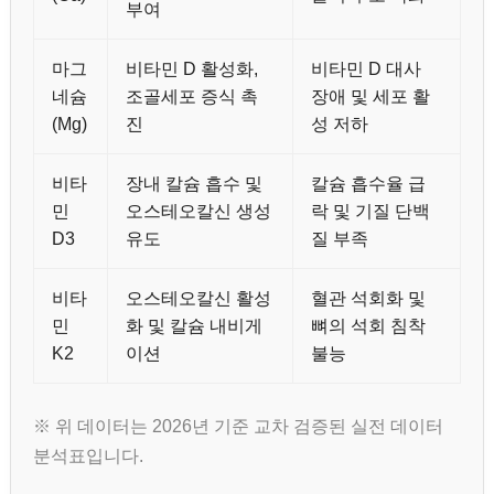
부여
마그
비타민 D 활성화,
비타민 D 대사
네슘
조골세포 증식 촉
장애 및 세포 활
(Mg)
진
성 저하
비타
장내 칼슘 흡수 및
칼슘 흡수율 급
민
오스테오칼신 생성
락 및 기질 단백
D3
유도
질 부족
비타
오스테오칼신 활성
혈관 석회화 및
민
화 및 칼슘 내비게
뼈의 석회 침착
K2
이션
불능
※ 위 데이터는 2026년 기준 교차 검증된 실전 데이터
분석표입니다.