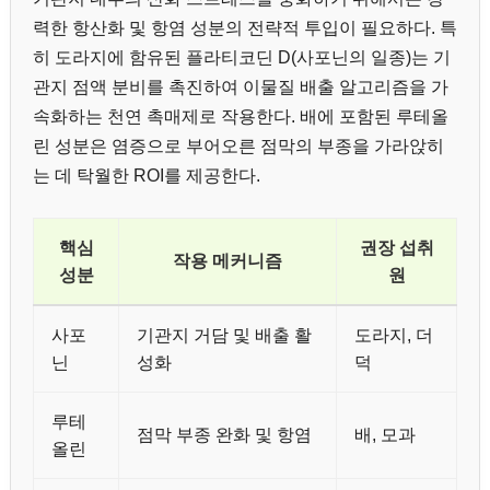
력한 항산화 및 항염 성분의 전략적 투입이 필요하다. 특
히 도라지에 함유된 플라티코딘 D(사포닌의 일종)는 기
관지 점액 분비를 촉진하여 이물질 배출 알고리즘을 가
속화하는 천연 촉매제로 작용한다. 배에 포함된 루테올
린 성분은 염증으로 부어오른 점막의 부종을 가라앉히
는 데 탁월한 ROI를 제공한다.
핵심
권장 섭취
작용 메커니즘
성분
원
사포
기관지 거담 및 배출 활
도라지, 더
닌
성화
덕
루테
점막 부종 완화 및 항염
배, 모과
올린