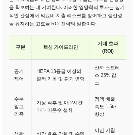
을 확보하는 데 기여한다. 이러한 영양학적 투자는 장기
적인 관점에서 의료비 지출 리스크를 방어하고 생산성
을 유지하는 고효율 ROI 전략의 일환이다.
기대 효과
구분
핵심 가이드라인
(ROI)
산화 스트레
공기
HEPA 13등급 이상의
스 25% 감
제어
필터 가동 및 환기 병행
소
수분
점액 배출
기상 직후 및 매 2시간
알고
속도 1.5배
마다 미온수 섭취
리즘
향상
야간 기침
생활
비강 호흡 강화 및 수면