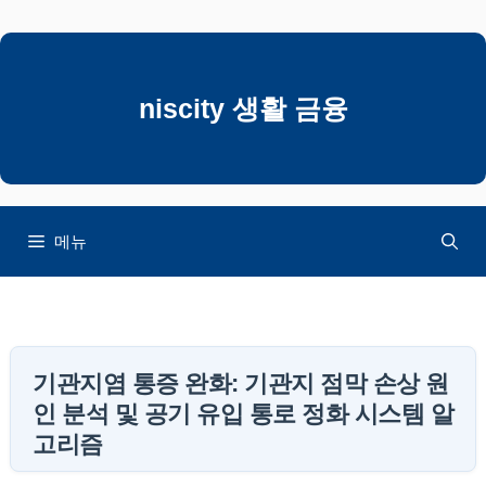
컨
텐
츠
로
niscity 생활 금융
건
너
뛰
기
메뉴
기관지염 통증 완화: 기관지 점막 손상 원
인 분석 및 공기 유입 통로 정화 시스템 알
고리즘