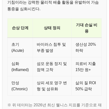
기침이라는 강력한 물리적 배출 활동을 유발하여 가슴
통증을 심화시킨다.
기대 손실 비
손상 단계
상태 정의
용
초기
바이러스 침투 및
생산성 20%
(Acute)
부종 발생
하락
심화
섬모 운동 정지 및
의료비 지출
(Inflamed)
점액 고착
15만 원+
만성
상피 세포 영구 변
삶의 질 ROI
(Chronic)
형 및 섬유화
50% 급락
※ 위 데이터는 2026년 최신 웰니스 지표를 기준으로 재