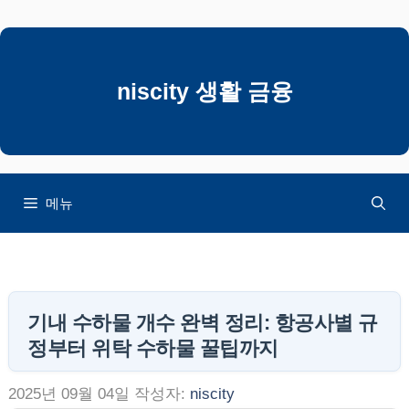
컨
텐
츠
로
niscity 생활 금융
건
너
뛰
기
메뉴
기내 수하물 개수 완벽 정리: 항공사별 규
정부터 위탁 수하물 꿀팁까지
2025년 09월 04일
작성자:
niscity