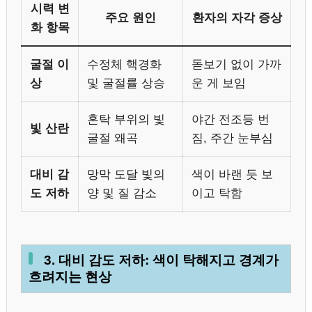
시력 변
주요 원인
환자의 자각 증상
화 항목
굴절 이
수정체 핵경화
돋보기 없이 가까
상
및 굴절률 상승
운 게 보임
혼탁 부위의 빛
야간 전조등 번
빛 산란
굴절 왜곡
짐, 주간 눈부심
대비 감
망막 도달 빛의
색이 바랜 듯 보
도 저하
양 및 질 감소
이고 탁함
3. 대비 감도 저하: 색이 탁해지고 경계가
흐려지는 현상