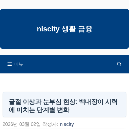
컨
텐
츠
로
niscity 생활 금융
건
너
뛰
기
메뉴
굴절 이상과 눈부심 현상: 백내장이 시력
에 미치는 단계별 변화
2026년 03월 02일
작성자:
niscity