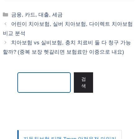
카
금융, 카드, 대출, 세금
테
어린이 치아보험, 실버 치아보험, 다이렉트 치아보험
고
비교 분석
리
치아보험 vs 실비보험, 충치 치료비 둘 다 청구 가능
할까? (중복 보장 헷갈리면 보험료만 이중으로 내요)
검색
검
색