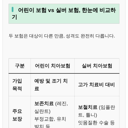
어린이 보험 vs 실버 보험, 한눈에 비교하
기
두 보험은 대상이 다른 만큼, 성격도 완전히 다릅니다.
구분
어린이 치아보험
실버 치아보험
가입
예방 및 조기 치
고가 치료비 대비
목적
료
보존치료
(레진,
보철치료
(임플란
주요
실란트)
트, 틀니)
보장
부정교합, 유치
잇몸질환 수술 등
발치 등