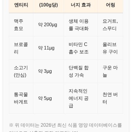
엔티티
(100g당)
너지 효과
어링
맥주
생체 이용
요거트,
약 200µg
효모
률 극대화
스무디
브로콜
비타민 C
올리브
약 11µg
리
흡수 보조
유 구이
소고기
단백질 합
구운 마
약 3µg
(안심)
성 가속
늘
지속적인
통곡물
천연 버
약 5µg
에너지 공
바게트
터
급
※ 위 데이터는 2026년 최신 식품 영양 데이터베이스를