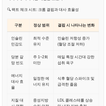
🔍 팩트 체크 시트: 크롬 결핍과 대사 효율성
구분
정상 범위
결핍 시 나타나는 변화
인슐린
최적 수준
인슐린 저항성 증가
민감도
유지
(혈당 조절 저하)
당분 갈
주 1~2회
매일 특정 시간대 강한
망 빈도
미만
섭취 욕구
에너지
일정한 에
식후 혈당 스파이크 및
대사 효
너지 유지
급격한 졸음
율
지질 대
중성지방
LDL 콜레스테롤 상승