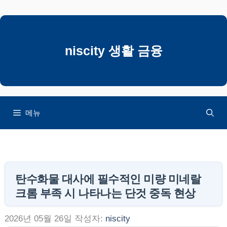
컨
텐
츠
로
niscity 생활 금융
건
너
뛰
기
메뉴
탄수화물 대사에 필수적인 미량 미네랄
크롬 부족 시 나타나는 단것 중독 현상
2026년 05월 26일
작성자:
niscity