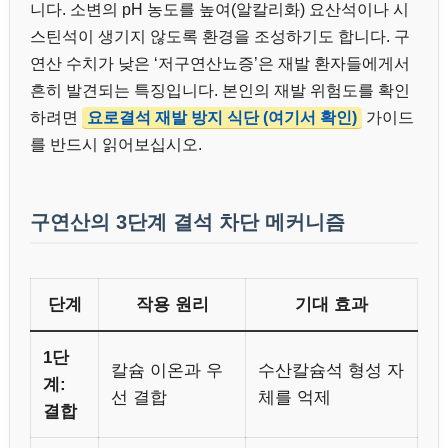
니다. 소변의 pH 농도를 높여(알칼리화) 요산석이나 시
스틴석이 생기지 않도록 환경을 조성하기도 합니다. 구
연산 수치가 낮은 ‘저구연산뇨증’은 재발 환자들에게서
흔히 발견되는 특징입니다. 본인의 재발 위험도를 확인
하려면
요로결석 재발 방지 식단 (여기서 확인)
가이드
를 반드시 읽어보십시오.
구연산의 3단계 결석 차단 메커니즘
단계
작용 원리
기대 효과
1단
칼슘 이온과 우
수산칼슘석 형성 자
계:
선 결합
체를 억제
결합