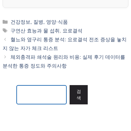
카
건강정보, 질병, 영양·식품
테
태
구연산 효능과 물 섭취
,
요로결석
고
그
혈뇨와 옆구리 통증 분석: 요로결석 전조 증상을 놓치
리
지 않는 자가 체크 리스트
체외충격파 쇄석술 원리와 비용: 실제 후기 데이터를
분석한 통증 정도와 주의사항
검색
검
색