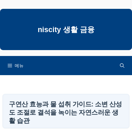
컨
텐
츠
로
niscity 생활 금융
건
너
뛰
기
메뉴
구연산 효능과 물 섭취 가이드: 소변 산성
도 조절로 결석을 녹이는 자연스러운 생
활 습관