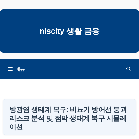
컨
텐
츠
로
niscity 생활 금융
건
너
뛰
기
메뉴
방광염 생태계 복구: 비뇨기 방어선 붕괴
리스크 분석 및 점막 생태계 복구 시뮬레
이션