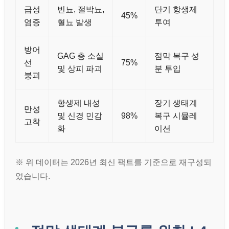
급성
빈뇨, 절박뇨,
단기 항생제
45%
염증
혈뇨 발생
투여
방어
GAG 층 소실
점막 복구 성
선
75%
및 상피 파괴
분 투입
붕괴
항생제 내성
장기 생태계
만성
및 신경 민감
98%
복구 시뮬레
고착
화
이션
※ 위 데이터는 2026년 최신 팩트를 기준으로 재구성되
었습니다.