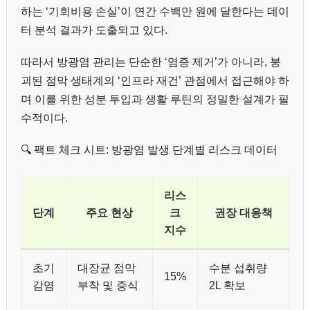
하는 ‘기회비용 손실’이 연간 수백만 원에 달한다는 데이
터 분석 결과가 도출되고 있다.
따라서 방광염 관리는 단순한 ‘염증 제거’가 아니라, 붕
괴된 점막 생태계의 ‘인프라 재건’ 관점에서 접근해야 하
며 이를 위한 성분 투입과 생활 루틴의 정밀한 설계가 필
수적이다.
🔍 팩트 체크 시트: 방광염 발생 단계별 리스크 데이터
리스
단계
주요 현상
크
권장 대응책
지수
초기
대장균 점막
수분 섭취량
15%
감염
부착 및 증식
2L 확보