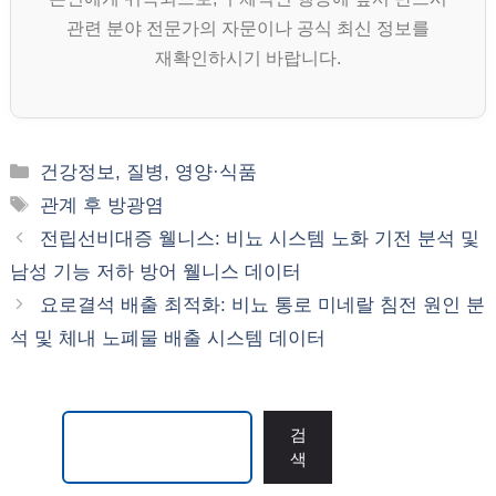
관련 분야 전문가의 자문이나 공식 최신 정보를
재확인하시기 바랍니다.
카
건강정보, 질병, 영양·식품
테
태
관계 후 방광염
고
그
전립선비대증 웰니스: 비뇨 시스템 노화 기전 분석 및
리
남성 기능 저하 방어 웰니스 데이터
요로결석 배출 최적화: 비뇨 통로 미네랄 침전 원인 분
석 및 체내 노폐물 배출 시스템 데이터
검색
검
색