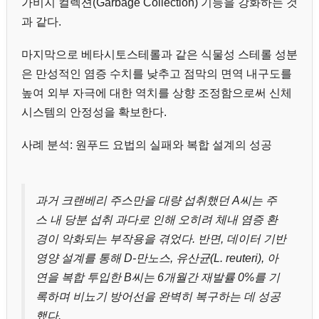
가비지 컬렉션(Garbage Collection) 기능을 강화하는 것
과 같다.
마지막으로 베타시토스테롤과 같은 식물성 스테롤 성분
은 만성적인 염증 수치를 낮추고 점막의 면역 내구도를
높여 외부 자극에 대한 역치를 상향 조정함으로써 신체
시스템의 안정성을 확보한다.
사례 분석: 원푸드 요법의 실패와 복합 설계의 성공
과거 크랜베리 주스만을 대량 섭취했던 A씨는 주
스 내 당분 섭취 과다로 인해 오히려 체내 염증 환
경이 악화되는 부작용을 겪었다. 반면, 데이터 기반
영양 설계를 통해 D-만노스, 유산균(L. reuteri), 아
연을 복합 투입한 B씨는 6개월간 재발률 0%를 기
록하며 비뇨기 방어선을 완벽히 복구하는 데 성공
했다.