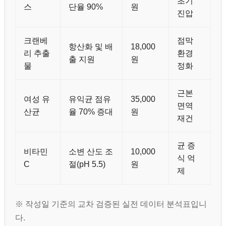
초기
스
단율 90%
원
진압
크랜베
점막
항산화 및 배
18,000
리 추출
환경
출 지원
원
물
정화
근본
여성 유
유익균 점유
35,000
면역
산균
율 70% 증대
원
재건
균 증
비타민
소변 산도 조
10,000
식 억
C
절(pH 5.5)
원
제
※ 작성일 기준의 교차 검증된 실전 데이터 분석표입니
다.