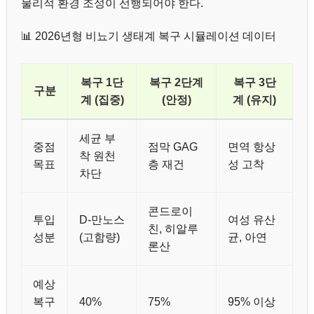
물리적 환경 조성이 선행되어야 한다.
📊 2026년형 비뇨기 생태계 복구 시뮬레이션 데이터
복구 1단
복구 2단계
복구 3단
구분
계 (집중)
(안정)
계 (유지)
세균 부
중점
점막 GAG
면역 항상
착 원천
목표
층 재건
성 고착
차단
콘드로이
투입
D-만노스
여성 유산
친, 히알루
성분
(고함량)
균, 아연
론산
예상
복구
40%
75%
95% 이상