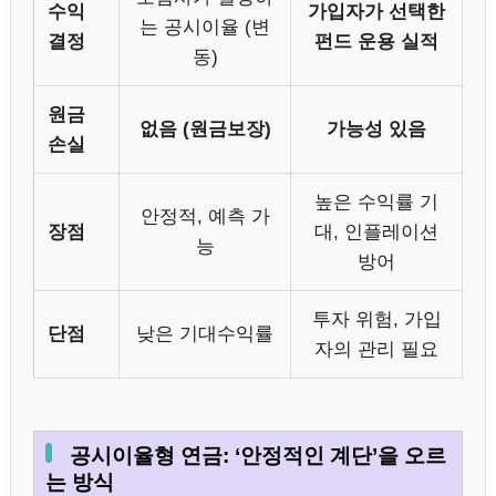
수익
가입자가 선택한
는 공시이율 (변
결정
펀드 운용 실적
동)
원금
없음 (원금보장)
가능성 있음
손실
높은 수익률 기
안정적, 예측 가
장점
대, 인플레이션
능
방어
투자 위험, 가입
단점
낮은 기대수익률
자의 관리 필요
공시이율형 연금: ‘안정적인 계단’을 오르
는 방식