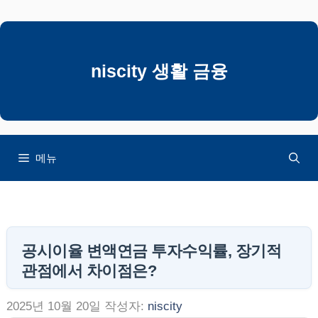
컨
텐
츠
로
niscity 생활 금융
건
너
뛰
기
메뉴
공시이율 변액연금 투자수익률, 장기적
관점에서 차이점은?
2025년 10월 20일
작성자:
niscity