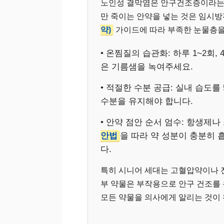
노인성 결막염은 안구건조증이라는 
만 죽이는 안약을 넣는 것은 임시
약)
가이드에 따라 부족한 눈물층을
• 온찜질의 습관화: 하루 1~2회
은 기름샘을 녹여주세요.
• 적절한 수분 공급: 실내 습도를
수분을 유지해야 합니다.
• 안약 점안 순서 엄수: 항생제
안법
을 따라 약 성분이 충분히 
다.
특히 시니어 세대는 고혈압약이나 전
부 약물은 부작용으로 안구 건조를 
모든 약물을 의사에게 알리는 것이