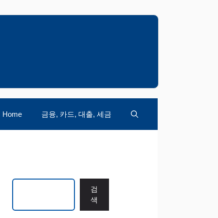
Home
금융, 카드, 대출, 세금
검색
검
색