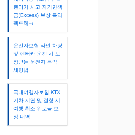
렌터카 사고 자기면책
금(Excess) 보상 특약
팩트체크
운전자보험 타인 차량
및 렌터카 운전 시 보
장받는 운전자 특약
세팅법
국내여행자보험 KTX
기차 지연 및 결항 시
여행 취소 위로금 보
장 내역