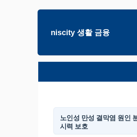
컨
텐
츠
niscity 생활 금융
로
건
너
뛰
기
노인성 만성 결막염 원인 
시력 보호