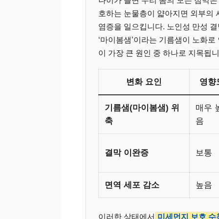
나이가 들면 우리 몸의 모든 점막은
호하는 눈물층이 얇아지면 외부의 
염증을 일으킵니다. 노인성 만성 결
‘마이봄샘’이라는 기름샘이 노화로 
이 가장 큰 원인 중 하나로 지목됩니
변화 요인
영향
기름샘(마이봄샘) 위
매우 
축
음
결막 이완증
보통
면역 세포 감소
높음
이러한 상태에서
미세먼지 보호 수칙