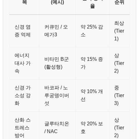
목
(예시)
순위
율
최상
신경 염
커큐민 / 오
약 25% 감
(Tier
증 억제
메가3
소
1)
에너지
상
비타민 B군
약 15% 증
대사 가
(Tier
(활성형)
가
속
2)
신경 가
바코파 / 노
중
약 10% 개
소성 강
루궁뎅이버
(Tier
선
화
섯
3)
산화 스
상
글루타치온
약 20% 보
트레스
(Tier
/ NAC
호
방어
2)