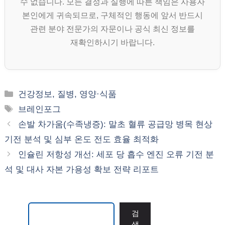
수 없습니다. 모든 결정과 실행에 따른 책임은 사용자
본인에게 귀속되므로, 구체적인 행동에 앞서 반드시
관련 분야 전문가의 자문이나 공식 최신 정보를
재확인하시기 바랍니다.
카
건강정보, 질병, 영양·식품
테
태
브레인포그
고
그
손발 차가움(수족냉증): 말초 혈류 공급망 병목 현상
리
기전 분석 및 심부 온도 전도 효율 최적화
인슐린 저항성 개선: 세포 당 흡수 엔진 오류 기전 분
석 및 대사 자본 가용성 확보 전략 리포트
검색
검
색