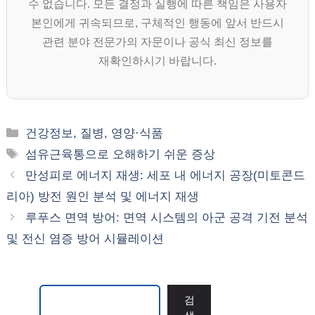
수 없습니다. 모든 결정과 실행에 따른 책임은 사용자
본인에게 귀속되므로, 구체적인 행동에 앞서 반드시
관련 분야 전문가의 자문이나 공식 최신 정보를
재확인하시기 바랍니다.
카
건강정보, 질병, 영양·식품
테
태
섬유근육통으로 오해하기 쉬운 증상
고
그
만성피로 에너지 재생: 세포 내 에너지 공장(미토콘드
리
리아) 방전 원인 분석 및 에너지 재생
루푸스 면역 방어: 면역 시스템의 아군 공격 기전 분석
및 전신 염증 방어 시뮬레이션
검색
검