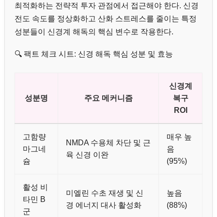
최적화하는 전략적 투자 관점에서 접근해야 한다. 신경
전도 속도를 정상화하고 산화 스트레스를 줄이는 특정
성분들이 신경계 해독의 핵심 변수로 작용한다.
🔍 팩트 체크 시트: 신경 해독 핵심 성분 및 효능
신경계
성분명
주요 메커니즘
복구
ROI
고함량
매우 높
NMDA 수용체 차단 및 근
마그네
음
육 신경 이완
슘
(95%)
활성 비
미엘린 수초 재생 및 신
높음
타민 B
경 에너지 대사 활성화
(88%)
군