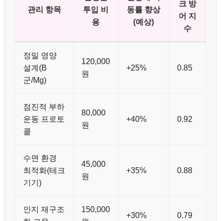
크 방
관리 항목
투입 비
동률 향상
어 지
용
(예상)
수
정밀 영양
120,000
설계(B
+25%
0.85
원
군/Mg)
점진적 부하
80,000
운동 프로토
+40%
0.92
원
콜
수면 환경
45,000
최적화(테크
+35%
0.88
원
기기)
인지 재구조
150,000
+30%
0.79