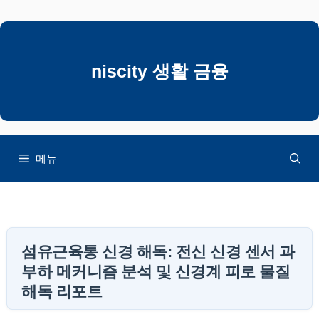
컨
텐
츠
로
niscity 생활 금융
건
너
뛰
기
메뉴
섬유근육통 신경 해독: 전신 신경 센서 과
부하 메커니즘 분석 및 신경계 피로 물질
해독 리포트