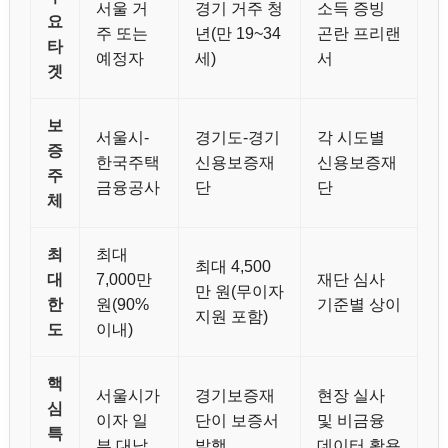
서울 거
경기 거주 청
소득 증빙
요
주 또는
년(만 19~34
곤란 프리랜
타
예정자
세)
서
겟
보
서울시-
경기도-경기
각 시도별
증
한국주택
신용보증재
신용보증재
주
금융공사
단
단
체
최
최대
최대 4,500
대
7,000만
재단 심사
만 원(무이자
한
원(90%
기준별 상이
지원 포함)
도
이내)
핵
서울시가
경기보증재
현장 실사
심
이자 일
단이 보증서
및 비금융
특
부 대납
발행
데이터 활용