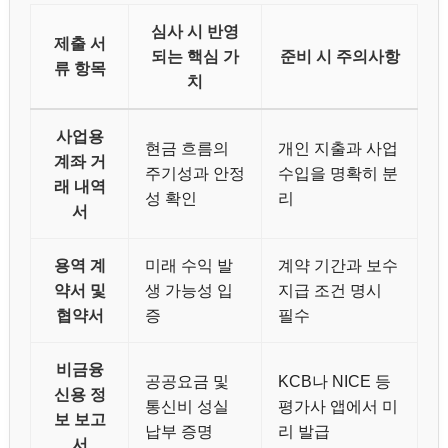
심사 시 반영
제출 서
되는 핵심 가
준비 시 주의사항
류 항목
치
사업용
현금 흐름의
개인 지출과 사업
계좌 거
주기성과 안정
수입을 명확히 분
래 내역
성 확인
리
서
용역 계
미래 수익 발
계약 기간과 보수
약서 및
생 가능성 입
지급 조건 명시
협약서
증
필수
비금융
공공요금 및
KCB나 NICE 등
신용 정
통신비 성실
평가사 앱에서 미
보 보고
납부 증명
리 발급
서