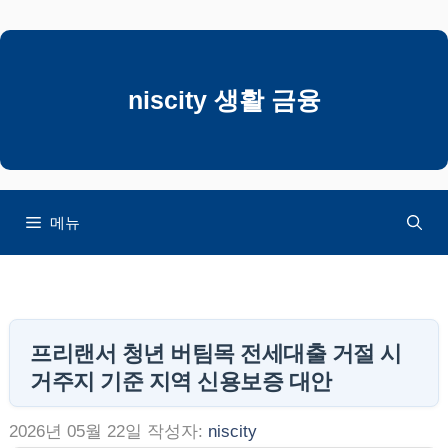
컨
텐
츠
로
niscity 생활 금융
건
너
뛰
기
메뉴
프리랜서 청년 버팀목 전세대출 거절 시
거주지 기준 지역 신용보증 대안
2026년 05월 22일
작성자:
niscity