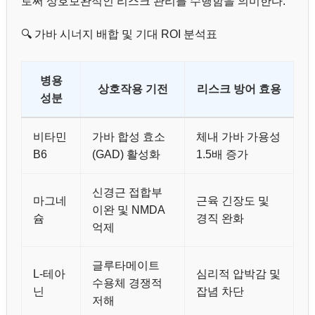
로써 상호보완적인 리스크 관리를 수행함을 의미한다.
🔍 가바 시너지 배합 및 기대 ROI 분석표
병용
상호작용 기전
리스크 방어 효용
성분
비타민
가바 합성 효소
체내 가바 가용성
B6
(GAD) 활성화
1.5배 증가
신경근 접합부
마그네
근육 긴장도 및
이완 및 NMDA
슘
경직 완화
억제
글루타메이트
L-테아
심리적 압박감 및
수용체 경쟁적
닌
잡념 차단
저해