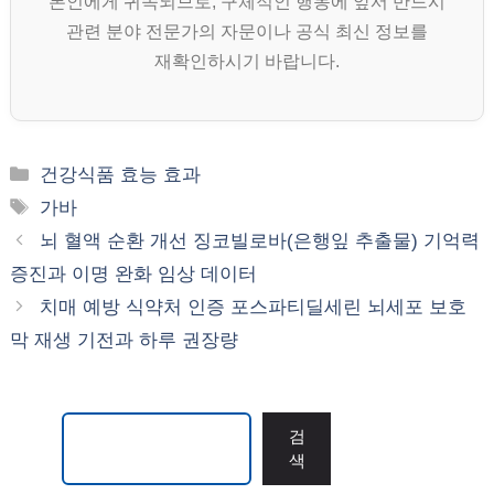
본인에게 귀속되므로, 구체적인 행동에 앞서 반드시
관련 분야 전문가의 자문이나 공식 최신 정보를
재확인하시기 바랍니다.
카
건강식품 효능 효과
테
태
가바
고
그
뇌 혈액 순환 개선 징코빌로바(은행잎 추출물) 기억력
리
증진과 이명 완화 임상 데이터
치매 예방 식약처 인증 포스파티딜세린 뇌세포 보호
막 재생 기전과 하루 권장량
검색
검
색