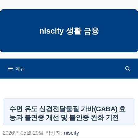
컨
텐
츠
로
niscity 생활 금융
건
너
뛰
기
메뉴
수면 유도 신경전달물질 가바(GABA) 효
능과 불면증 개선 및 불안증 완화 기전
2026년 05월 29일
작성자:
niscity