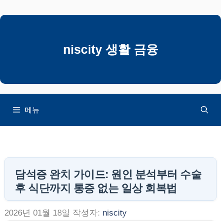
컨
텐
츠
로
niscity 생활 금융
건
너
뛰
기
메뉴
담석증 완치 가이드: 원인 분석부터 수술
후 식단까지 통증 없는 일상 회복법
2026년 01월 18일
작성자:
niscity