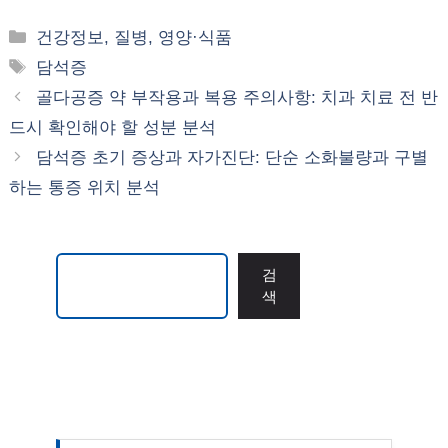
카
건강정보, 질병, 영양·식품
테
태
담석증
고
그
골다공증 약 부작용과 복용 주의사항: 치과 치료 전 반
리
드시 확인해야 할 성분 분석
담석증 초기 증상과 자가진단: 단순 소화불량과 구별
하는 통증 위치 분석
검색
검
색