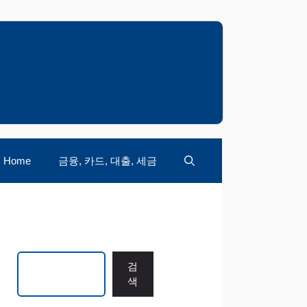
Home
금융, 카드, 대출, 세금
검색
검
색