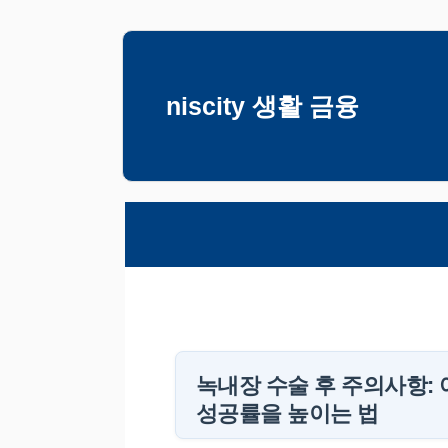
컨
텐
츠
niscity 생활 금융
로
건
너
뛰
기
녹내장 수술 후 주의사항:
성공률을 높이는 법