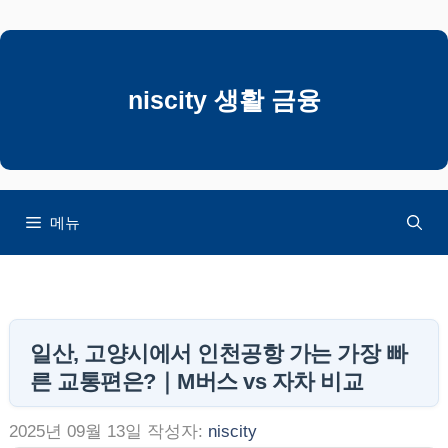
컨
텐
츠
로
niscity 생활 금융
건
너
뛰
기
메뉴
일산, 고양시에서 인천공항 가는 가장 빠
른 교통편은?｜M버스 vs 자차 비교
2025년 09월 13일
작성자:
niscity