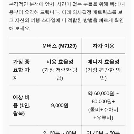
본격적인 분석에 앞서, 시간이 없는 분들을 위해 핵심 내
용부터 요약해 드립니다. 아래 의사결정 매트릭스를 보
고 자신의 여행 스타일에 더 적합한 방법을 빠르게 확인
해 보세요.
M버스 (M7129)
자차 이용
가장 중
비용 효율성
에너지 효율성
요한 가
(가장 저렴한 방
(가장 편안한 방
치
법)
법)
약 60,000원 ~
예상 비
80,000원+
용 (1인,
9,000원
(톨비+주차비
왕복)
+유류비)
약 60분 ~ 80분
약 40분 ~ 50분