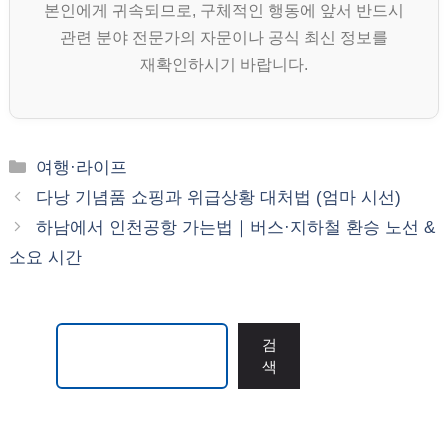
본인에게 귀속되므로, 구체적인 행동에 앞서 반드시
관련 분야 전문가의 자문이나 공식 최신 정보를
재확인하시기 바랍니다.
카
여행·라이프
테
다낭 기념품 쇼핑과 위급상황 대처법 (엄마 시선)
고
하남에서 인천공항 가는법｜버스·지하철 환승 노선 &
리
소요 시간
검색
검
색