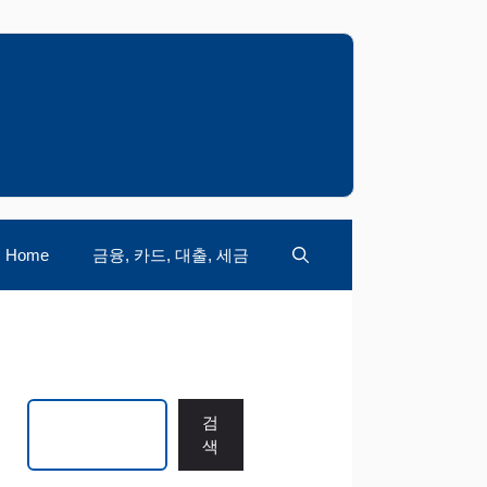
Home
금융, 카드, 대출, 세금
검색
검
색