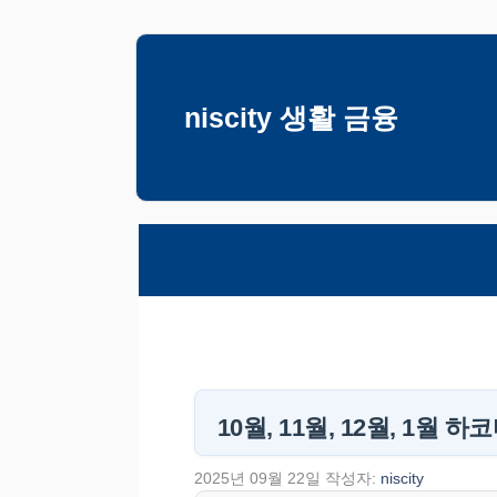
컨
텐
츠
niscity 생활 금융
로
건
너
뛰
기
10월, 11월, 12월, 1월
2025년 09월 22일
작성자:
niscity