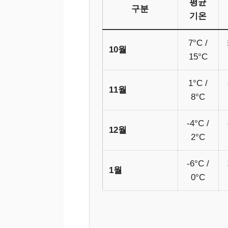
평균
구분
기온
7°C /
10월
15°C
1°C /
11월
8°C
-4°C /
12월
2°C
-6°C /
1월
0°C