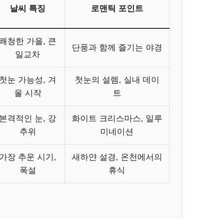
날씨 특징
로맨틱 포인트
쾌청한 가을, 큰
단풍과 함께 즐기는 야경
일교차
첫눈 가능성, 겨
첫눈의 설렘, 실내 데이
울 시작
트
본격적인 눈, 강
화이트 크리스마스, 일루
추위
미네이션
가장 추운 시기,
새하얀 설경, 온천에서의
폭설
휴식