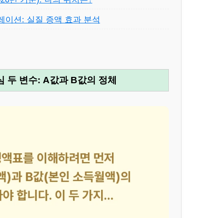
레이션: 실질 증액 효과 분석
 두 변수: A값과 B값의 정체