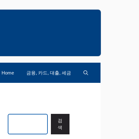
Home
금융, 카드, 대출, 세금
검색
검
색