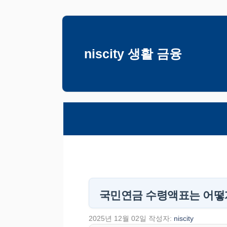
컨
텐
츠
niscity 생활 금융
로
건
너
뛰
기
국민연금 수령액표는 어떻
2025년 12월 02일
작성자:
niscity