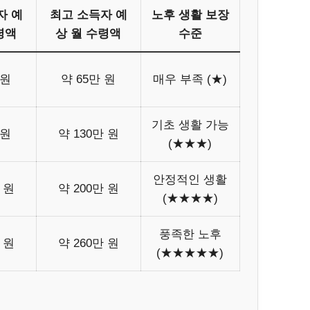
자 예
최고 소득자 예
노후 생활 보장
령액
상 월 수령액
수준
 원
약 65만 원
매우 부족 (★)
기초 생활 가능
 원
약 130만 원
(★★★)
안정적인 생활
 원
약 200만 원
(★★★★)
풍족한 노후
 원
약 260만 원
(★★★★★)