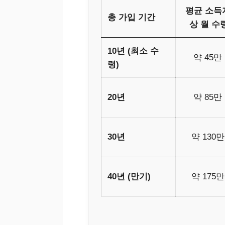
평균 소득
총 가입 기간
상 월 수
10년 (최소 수
약 45만
령)
20년
약 85만
30년
약 130만
40년 (만기)
약 175만