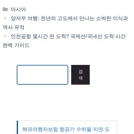
카
아시아
테
양저우 여행: 천년의 고도에서 만나는 소박한 미식과
고
역사 유적
리
인천공항 몇시간 전 도착? 국제선/국내선 도착 시간
완벽 가이드
검색
검
색
해외여행자보험 항공기 수하물 지연 도